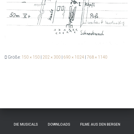
Größe:
150 × 150
|
202 × 300
|
690 × 1024
|
768 × 1140
DIE MUSICALS
DOWNLOADS
FILME AUS DEN BERGEN