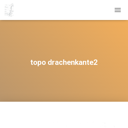
N
A
V
I
G
A
T
I
O
topo drachenkante2
N
U
M
S
C
H
A
L
T
E
N