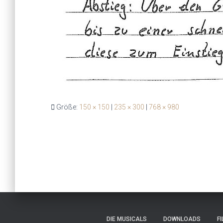
Größe:
150 × 150
|
235 × 300
|
768 × 980
DIE MUSICALS
DOWNLOADS
F